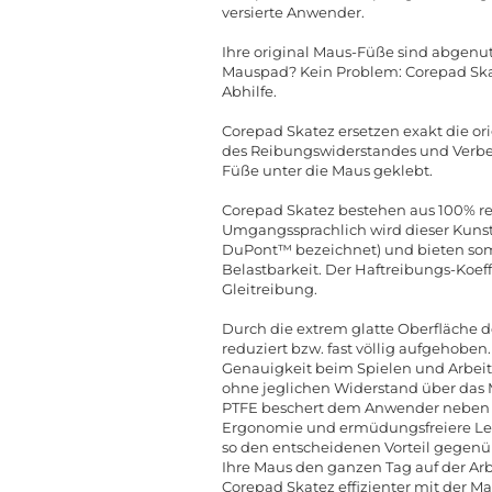
versierte Anwender.
Ihre original Maus-Füße sind abgenutz
Mauspad? Kein Problem: Corepad Skate
Abhilfe.
Corepad Skatez ersetzen exakt die o
des Reibungswiderstandes und Verbes
Füße unter die Maus geklebt.
Corepad Skatez bestehen aus 100% rei
Umgangssprachlich wird dieser Kunst
DuPont™ bezeichnet) und bieten somi
Belastbarkeit. Der Haftreibungs-Koeff
Gleitreibung.
Durch die extrem glatte Oberfläche 
reduziert bzw. fast völlig aufgehoben.
Genauigkeit beim Spielen und Arbeiten
ohne jeglichen Widerstand über das 
PTFE beschert dem Anwender neben d
Ergonomie und ermüdungsfreiere Lei
so den entscheidenen Vorteil gegenü
Ihre Maus den ganzen Tag auf der Arb
Corepad Skatez effizienter mit der 