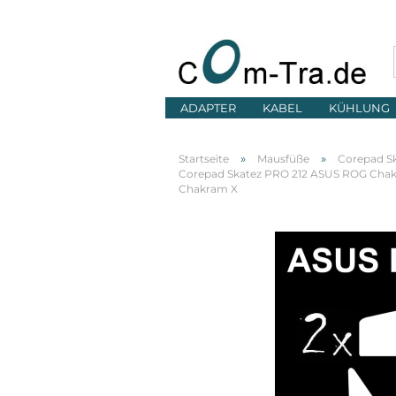
ADAPTER
KABEL
KÜHLUNG
»
»
Startseite
Mausfüße
Corepad S
Corepad Skatez PRO 212 ASUS ROG Chak
Chakram X