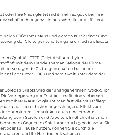
t oder Ihre Maus gleitet nicht mehr so gut über Ihre
z schaffen hier ganz einfach schnelle und effiziente
riginalen Füße Ihrer Maus und werden zur Verringerung
serung der Gleiteigenschaften ganz einfach als Ersatz-
nem Qualität-PTFE (Polytetrafluorethylen -
stoff oft mit dem Handelsnamen Teflon® der Firma
t hervorragende Gleiteigenschaften bei hoher
izient liegt unter 0,06µ und somit weit unter dem der
der Corepad Skatez wird der unangenehmen "Stick-Slip"
 Die Verringerung der Friktion schafft eine verbesserte
 mit Ihrer Maus. So glaubt man fast, die Maus "fliegt"
Mousepad. Dieser bisher ungeschlagene Effekt vom
er optimierten Genauigkeit auch eine erhöhte
stung beim Spielen und Arbeiten. Endlich erhält man
ber seinem Gegner im Spiel. Aber auch gerade wenn Sie
eit oder zu Hause nutzen, können Sie durch die
Maus agieren und Ihr Handgelenk schonen.