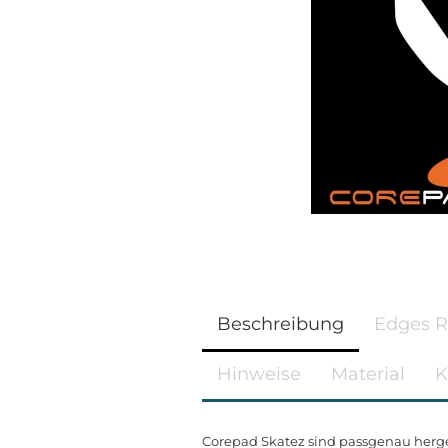
Beschreibung
Edges 
Hinweise
Material
K
Corepad Skatez sind passgenau herge