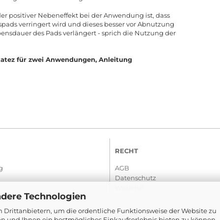
der positiver Nebeneffekt bei der Anwendung ist, dass
spads verringert wird und dieses besser vor Abnutzung
bensdauer des Pads verlängert - sprich die Nutzung der
atez für zwei Anwendungen, Anleitung
RECHT
g
AGB
Datenschutz
Widerruf
ndere Technologien
 Drittanbietern, um die ordentliche Funktionsweise der Website zu
en und Ihnen ein bestmögliches Einkaufserlebnis bieten zu können.