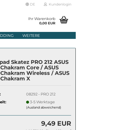
DE
Kundenlogin
Ihr Warenkorb
0,00 EUR
il
DDING
WEITERE
wort
pad Skatez PRO 212 ASUS
Chakram Core / ASUS
Chakram Wireless / ASUS
Chakram X
erstellen
rt vergessen?
:
08292 - PRO 212
eit:
3-5 Werktage
(Ausland abweichend)
9,49 EUR