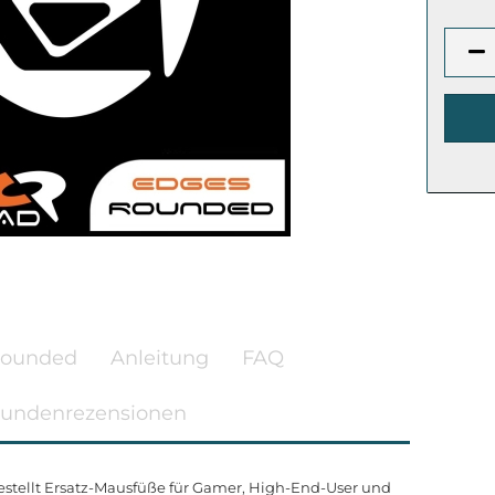
Rounded
Anleitung
FAQ
undenrezensionen
stellt Ersatz-Mausfüße für Gamer, High-End-User und