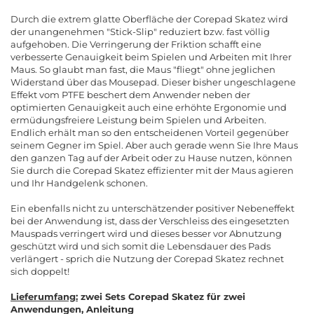
Durch die extrem glatte Oberfläche der Corepad Skatez wird
der unangenehmen "Stick-Slip" reduziert bzw. fast völlig
aufgehoben. Die Verringerung der Friktion schafft eine
verbesserte Genauigkeit beim Spielen und Arbeiten mit Ihrer
Maus. So glaubt man fast, die Maus "fliegt" ohne jeglichen
Widerstand über das Mousepad. Dieser bisher ungeschlagene
Effekt vom PTFE beschert dem Anwender neben der
optimierten Genauigkeit auch eine erhöhte Ergonomie und
ermüdungsfreiere Leistung beim Spielen und Arbeiten.
Endlich erhält man so den entscheidenen Vorteil gegenüber
seinem Gegner im Spiel. Aber auch gerade wenn Sie Ihre Maus
den ganzen Tag auf der Arbeit oder zu Hause nutzen, können
Sie durch die Corepad Skatez effizienter mit der Maus agieren
und Ihr Handgelenk schonen.
Ein ebenfalls nicht zu unterschätzender positiver Nebeneffekt
bei der Anwendung ist, dass der Verschleiss des eingesetzten
Mauspads verringert wird und dieses besser vor Abnutzung
geschützt wird und sich somit die Lebensdauer des Pads
verlängert - sprich die Nutzung der Corepad Skatez rechnet
sich doppelt!
Lieferumfang:
zwei Sets Corepad Skatez für zwei
Anwendungen, Anleitung