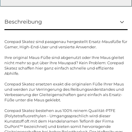
Beschreibung
Corepad Skatez sind passgenau hergestellt Ersatz-Mausfüße für
Gamer, High-End-User und versierte Anwender.
Ihre original Maus-Füße sind abgenutzt oder Ihre Maus gleitet
nicht mehr so gut über Ihre Mauspad? Kein Problem: Corepad
Skatez schaffen hier ganz einfach schnelle und effiziente
Abhilfe.
Corepad Skatez ersetzen exakt die originalen Füße Ihrer Maus
und werden zur Verringerung des Reibungswiderstandes und
Verbesserung der Gleiteigenschaften ganz einfach als Ersatz-
Füße unter die Maus geklebt.
Corepad Skatez bestehen aus 100% reinem Qualität-PTFE
(Polytetrafluorethylen - Umgangssprachlich wird dieser
Kunststoff oft mit dem Handelsnamen Teflon® der Firma
DuPont™ bezeichnet) und bieten somit hervorragende
Gleiteigenschaften bei hoher Belastbarkeit. Der Haftreibungs-