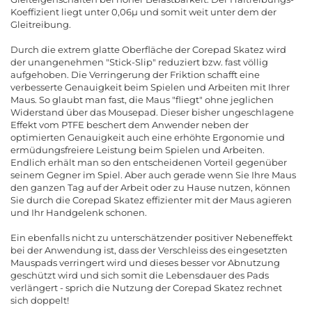
Koeffizient liegt unter 0,06µ und somit weit unter dem der
Gleitreibung.
Durch die extrem glatte Oberfläche der Corepad Skatez wird
der unangenehmen "Stick-Slip" reduziert bzw. fast völlig
aufgehoben. Die Verringerung der Friktion schafft eine
verbesserte Genauigkeit beim Spielen und Arbeiten mit Ihrer
Maus. So glaubt man fast, die Maus "fliegt" ohne jeglichen
Widerstand über das Mousepad. Dieser bisher ungeschlagene
Effekt vom PTFE beschert dem Anwender neben der
optimierten Genauigkeit auch eine erhöhte Ergonomie und
ermüdungsfreiere Leistung beim Spielen und Arbeiten.
Endlich erhält man so den entscheidenen Vorteil gegenüber
seinem Gegner im Spiel. Aber auch gerade wenn Sie Ihre Maus
den ganzen Tag auf der Arbeit oder zu Hause nutzen, können
Sie durch die Corepad Skatez effizienter mit der Maus agieren
und Ihr Handgelenk schonen.
Ein ebenfalls nicht zu unterschätzender positiver Nebeneffekt
bei der Anwendung ist, dass der Verschleiss des eingesetzten
Mauspads verringert wird und dieses besser vor Abnutzung
geschützt wird und sich somit die Lebensdauer des Pads
verlängert - sprich die Nutzung der Corepad Skatez rechnet
sich doppelt!