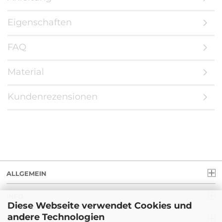
Eigenschaften
FAQ
Material
Kundenrezensionen
ALLGEMEIN
INFO
Diese Webseite verwendet Cookies und
andere Technologien
RECHT