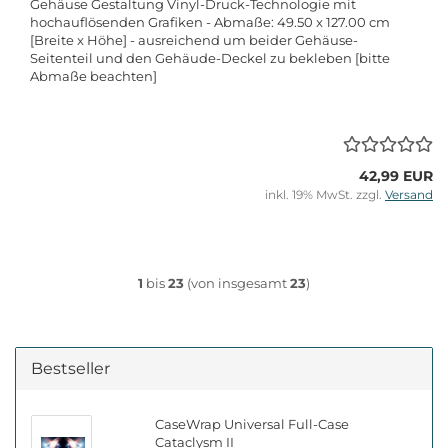
Gehäuse Gestaltung Vinyl-Druck-Technologie mit
hochauflösenden Grafiken - Abmaße: 49.50 x 127.00 cm
[Breite x Höhe] - ausreichend um beider Gehäuse-
Seitenteil und den Gehäude-Deckel zu bekleben [bitte
Abmaße beachten]
42,99 EUR
inkl. 19% MwSt. zzgl.
Versand
1
bis
23
(von insgesamt
23
)
Bestseller
CaseWrap Universal Full-Case
Cataclysm II