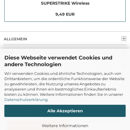
SUPERSTRIKE Wireless
9,49 EUR
ALLGEMEIN
INFO
Diese Webseite verwendet Cookies und
andere Technologien
RECHT
Wir verwenden Cookies und ähnliche Technologien, auch von
Drittanbietern, um die ordentliche Funktionsweise der Website
ZAHLUNG
zu gewährleisten, die Nutzung unseres Angebotes zu
analysieren und Ihnen ein bestmögliches Einkaufserlebnis
bieten zu können. Weitere Informationen finden Sie in unserer
Datenschutzerklärung
.
Alle Akzeptieren
© 2016-2026 Com-Tra.de | Alle Rechte vorbehalten
Markennamen & Logos sind Eigentum der Hersteller und
dienen lediglich der Beschreibung der Produkte oder ihrer
BESTELLUNG WIDERRUFEN
Weitere Informationen
Kompatibilität