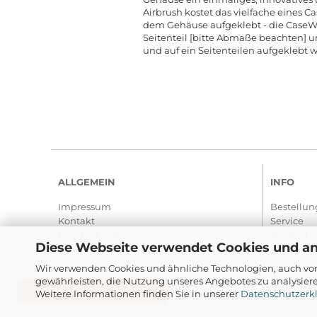
Airbrush kostet das vielfache eines Ca
dem Gehäuse aufgeklebt - die CaseWr
Seitenteil [bitte Abmaße beachten] 
und auf ein Seitenteilen aufgeklebt 
ALLGEMEIN
INFO
Impressum
Bestellun
Kontakt
Service
Kundenkonto
Versand
Diese Webseite verwendet Cookies und a
Wir verwenden Cookies und ähnliche Technologien, auch von
gewährleisten, die Nutzung unseres Angebotes zu analysier
BESTELLUNG WIDERRUFEN
Weitere Informationen finden Sie in unserer
Datenschutzerk
Markennamen & Logos sind Eigent