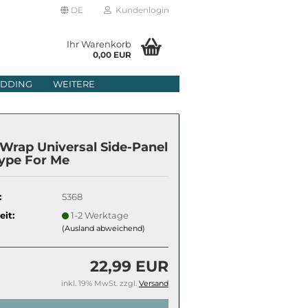
DE
Kundenlogin
Ihr Warenkorb
0,00 EUR
il
DDING
WEITERE
wort
Wrap Universal Side-Panel
ype For Me
:
5368
erstellen
eit:
1-2 Werktage
rt vergessen?
(Ausland abweichend)
22,99 EUR
inkl. 19% MwSt. zzgl.
Versand