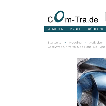
ADAPTER
KABEL
KÜHLUNG
»
»
Startseite
Modding
Aufkleber
CaseWrap Universal Side-Panel No Type