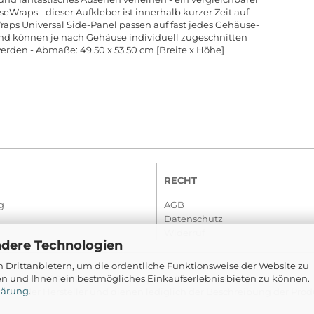
seWraps - dieser Aufkleber ist innerhalb kurzer Zeit auf
aps Universal Side-Panel passen auf fast jedes Gehäuse-
und können je nach Gehäuse individuell zugeschnitten
werden - Abmaße: 49.50 x 53.50 cm [Breite x Höhe]
RECHT
g
AGB
Datenschutz
Widerruf
ndere Technologien
 Drittanbietern, um die ordentliche Funktionsweise der Website zu
en und Ihnen ein bestmögliches Einkaufserlebnis bieten zu können.
© 2016-2026 Com-Tra.de | Alle Rechte vorbehalten
lärung
.
um der Hersteller und dienen lediglich der Beschreibung der Produ
Ersatz Mausfüße Corepad Skatez