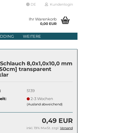
DE
Kundenlogin
Ihr Warenkorb
0,00 EUR
il
DDING
WEITERE
wort
Schlauch 8,0x1,0x10,0 mm
 50cm] transparent
klar
erstellen
:
5139
rt vergessen?
eit:
2-3 Wochen
(Ausland abweichend)
0,49 EUR
inkl. 19% MwSt. zzgl.
Versand