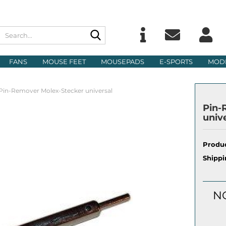
Search...
Change langu
E
FANS
MOUSE FEET
MOUSEPADS
E-SPORTS
MOD
Delivery count
P
Pin-Remover Molex-Stecker universal
Pin-
univ
Produc
Cre
Shippi
For
N