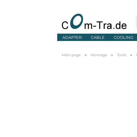
ADAPTER
CABLE
COOLING
»
»
»
Main page
Montage
Tools