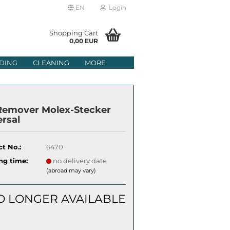
EN
Login
age
Shopping Cart
0,00 EUR
mail
DING
CLEANING
MORE
ry
assword
Remover Molex-Stecker
ersal
t No.:
6470
ate a new account
ng time:
no delivery date
got password?
(abroad may vary)
O LONGER AVAILABLE