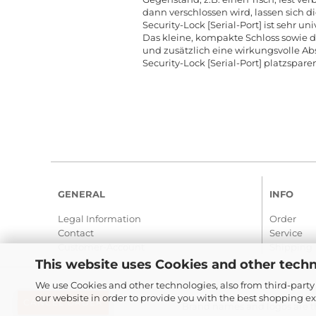
dann verschlossen wird, lassen sich
Security-Lock [Serial-Port] ist sehr u
Das kleine, kompakte Schloss sowie da
und zusätzlich eine wirkungsvolle A
Security-Lock [Serial-Port] platzspare
GENERAL
INFO
Legal Information
Order
Contact
Service
Customer-Account
Shipping
This website uses Cookies and other techn
We use Cookies and other technologies, also from third-party 
our website in order to provide you with the best shopping e
CANCEL ORDER
Brand names and logos are th