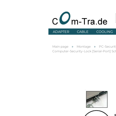
ADAPTER
CABLE
COOLING
»
»
Main page
Montage
PC-Securit
Computer-Security-Lock [Serial-Port] Sc