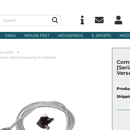
Search...
Change langu
E
FANS
MOUSE FEET
MOUSEPADS
E-SPORTS
MOD
Delivery count
P
»
y-Locks
hloss-Verschraubung m.Stahlseil
Comp
[Seri
Vers
Cre
Produc
For
Shippi