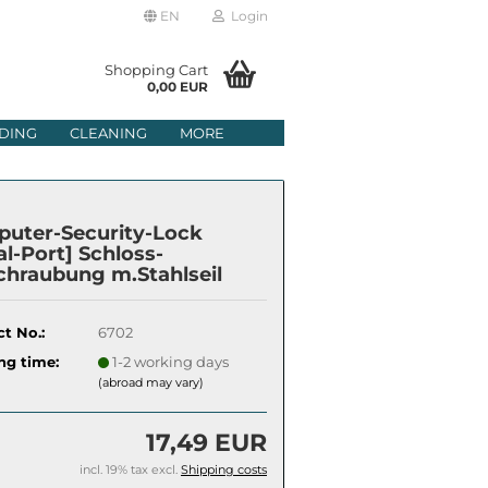
EN
Login
age
Shopping Cart
0,00 EUR
mail
DING
CLEANING
MORE
ry
assword
uter-Security-Lock
al-Port] Schloss-
chraubung m.Stahlseil
ate a new account
t No.:
6702
got password?
ng time:
1-2 working days
(abroad may vary)
17,49 EUR
incl. 19% tax excl.
Shipping costs