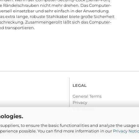
 die Rändelschrauben nicht mehr drehen. Das Computer-
niversell einsetzbar und sehr einfach in der Anwendung.
s extra lange, robuste Stahlkabel biete große Sicherheit
bschreckung. Zusammengerollt läßt sich das Computer-
nd transportieren.
LEGAL
General Terms
Privacy
Withdrawal
ologies.
suppliers, to ensure the basic functionalities and analyze the usage o
© 2016-2026 Com-Tra.de | All rights reserved
xperience possible. You can find more information in our
Privacy Noti
e property of the manufacturers and only serve to describe the produc