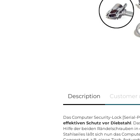
Description
Customer 
Das Computer Security-Lock [Serial-Po
effektiven Schutz vor Diebstahl
. Da
Hilfe der beiden Rändelschrauben in e
Stahlseiles läßt sich nun das Compute
Gegenstand, z.B. einen Tisch, fest ve