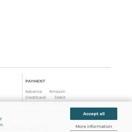
PAYMENT
Advance Amazon
Creditcard Debit
Invoice PayPal
Accept all
f
ce
.
More information
ts or their compatibility