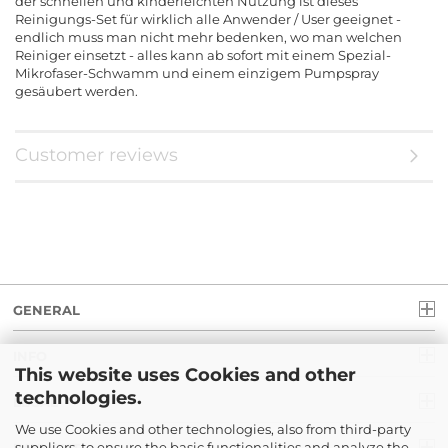
der schnellen und kinderleichten Nutzung ist dieses
Reinigungs-Set für wirklich alle Anwender / User geeignet -
endlich muss man nicht mehr bedenken, wo man welchen
Reiniger einsetzt - alles kann ab sofort mit einem Spezial-
Mikrofaser-Schwamm und einem einzigem Pumpspray
gesäubert werden.
Customer reviews
GENERAL
INFO
This website uses Cookies and other
technologies.
LEGAL
We use Cookies and other technologies, also from third-party
suppliers, to ensure the basic functionalities and analyze the