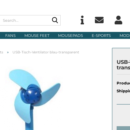
Search...
Change langu
E
FANS
MOUSE FEET
MOUSEPADS
E-SPORTS
MOD
Delivery count
P
»
ts
USB-Tisch-Ventilator blau-transparent
USB-
tran
Produc
Cre
Shippi
For