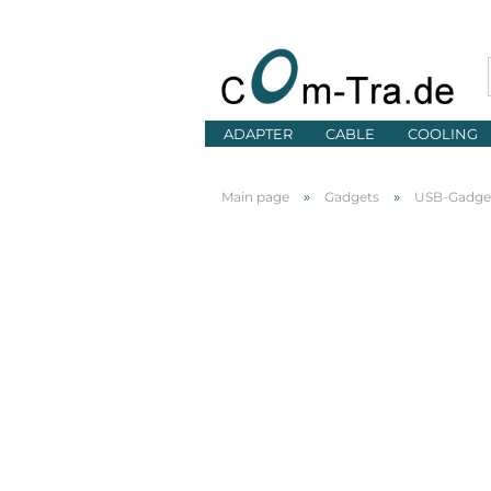
ADAPTER
CABLE
COOLING
»
»
Main page
Gadgets
USB-Gadge