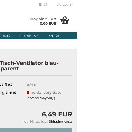
EN
Login
age
Shopping Cart
0,00 EUR
mail
DING
CLEANING
MORE
ry
assword
Tisch-Ventilator blau-
sparent
t No.:
6745
ate a new account
ng time:
no delivery date
got password?
(abroad may vary)
6,49 EUR
incl. 19% tax excl.
Shipping costs