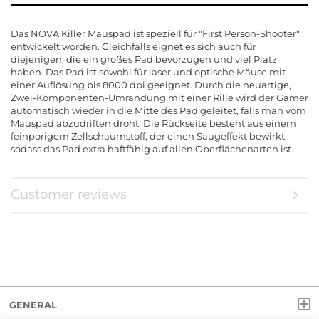
Das NOVA Killer Mauspad ist speziell für "First Person-Shooter"
entwickelt worden. Gleichfalls eignet es sich auch für
diejenigen, die ein großes Pad bevorzugen und viel Platz
haben. Das Pad ist sowohl für laser und optische Mäuse mit
einer Auflösung bis 8000 dpi geeignet. Durch die neuartige,
Zwei-Komponenten-Umrandung mit einer Rille wird der Gamer
automatisch wieder in die Mitte des Pad geleitet, falls man vom
Mauspad abzudriften droht. Die Rückseite besteht aus einem
feinporigem Zellschaumstoff, der einen Saugeffekt bewirkt,
sodass das Pad extra haftfähig auf allen Oberflächenarten ist.
Customer reviews
GENERAL