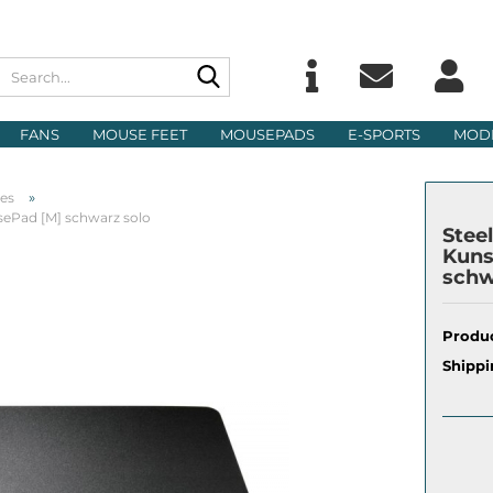
Search...
Change langu
E
FANS
MOUSE FEET
MOUSEPADS
E-SPORTS
MOD
Delivery count
P
»
ies
sePad [M] schwarz solo
Stee
Kuns
schw
Cre
Produc
For
Shippi