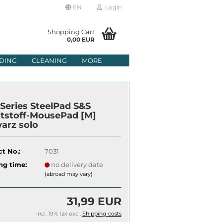
EN
Login
age
Shopping Cart
0,00 EUR
mail
DING
CLEANING
MORE
ry
assword
lSeries SteelPad S&S
tstoff-MousePad [M]
arz solo
ate a new account
t No.:
7031
got password?
ng time:
no delivery date
(abroad may vary)
31,99 EUR
incl. 19% tax excl.
Shipping costs