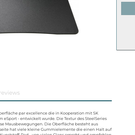
reviews
berfläche par excellence die in Kooperation mit SK
 eSport - entwickelt wurde. Die Textur des SteelSeries
zise Mausbewegungen. Die Oberfläche besteht aus
kseite hat viele kleine Gummielemente die einen Halt auf
 Kunststoff-Pad - von vielen Clans erprobt und empfohlen