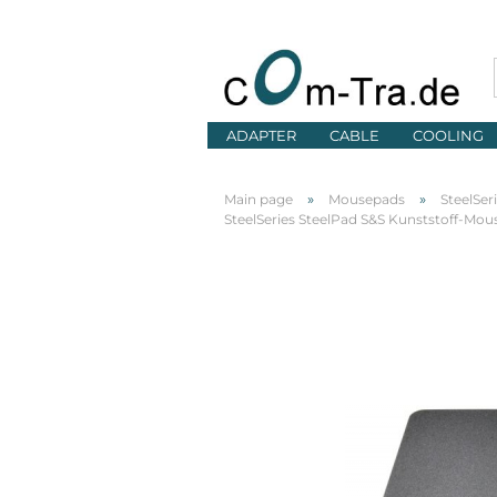
ADAPTER
CABLE
COOLING
»
»
Main page
Mousepads
SteelSer
SteelSeries SteelPad S&S Kunststoff-Mou