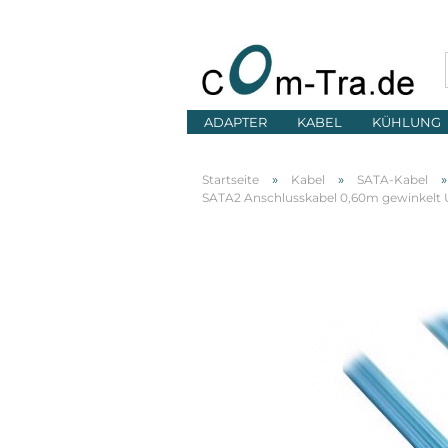
ADAPTER
KABEL
KÜHLUNG
»
»
Startseite
Kabel
SATA-Kabel
SATA2 Anschlusskabel 0,60m gewinkelt U