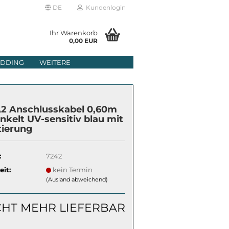
DE
Kundenlogin
Ihr Warenkorb
0,00 EUR
il
DDING
WEITERE
wort
2 Anschlusskabel 0,60m
nkelt UV-sensitiv blau mit
tierung
erstellen
:
7242
rt vergessen?
eit:
kein Termin
(Ausland abweichend)
CHT MEHR LIEFERBAR