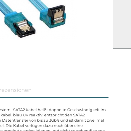
rezensionen
ystem ! SATA2 Kabel heißt doppelte Geschwindigkeit im
abel, blau UV reaktiv, entspricht den SATA2
Datentransfer von bis zu 3Gb/s und ist damit zwei mal
el. Die Kabel verfügen dazu noch über eine
st arretiert werden können und nicht versehentlich von