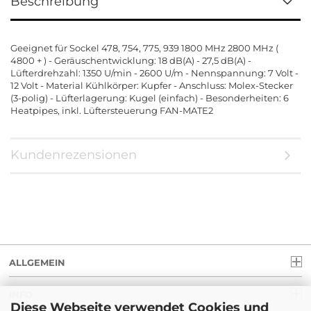
Beschreibung
Geeignet für Sockel 478, 754, 775, 939 1800 MHz 2800 MHz (
4800 + ) - Geräuschentwicklung: 18 dB(A) - 27,5 dB(A) -
Lüfterdrehzahl: 1350 U/min - 2600 U/m - Nennspannung: 7 Volt -
12 Volt - Material Kühlkörper: Kupfer - Anschluss: Molex-Stecker
(3-polig) - Lüfterlagerung: Kugel (einfach) - Besonderheiten: 6
Heatpipes, inkl. Lüftersteuerung FAN-MATE2
Kundenrezensionen
ALLGEMEIN
INFO
Diese Webseite verwendet Cookies und