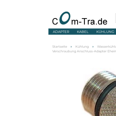
ADAPTER
KABEL
KÜHLUNG
»
»
Startseite
Kühlung
Wasserkühl
Verschraubung Anschluss-Adapter Ehei