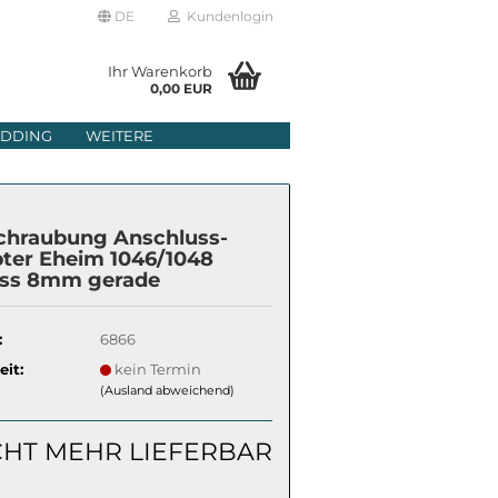
DE
Kundenlogin
Ihr Warenkorb
0,00 EUR
il
DDING
WEITERE
wort
chraubung Anschluss-
ter Eheim 1046/1048
ass 8mm gerade
erstellen
:
6866
rt vergessen?
eit:
kein Termin
(Ausland abweichend)
CHT MEHR LIEFERBAR