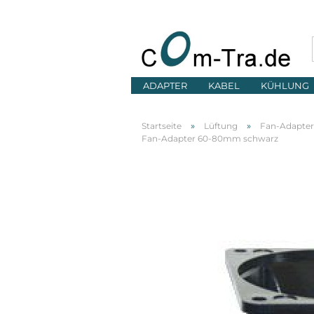
ADAPTER
KABEL
KÜHLUNG
»
»
Startseite
Lüftung
Fan-Adapter
Fan-Adapter 60-80mm schwarz