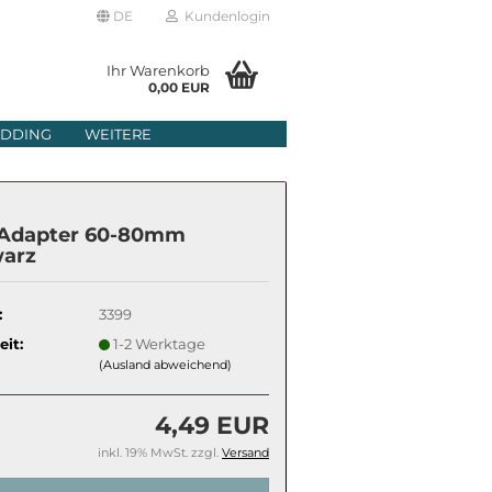
DE
Kundenlogin
Ihr Warenkorb
0,00 EUR
il
DDING
WEITERE
wort
Adapter 60-80mm
arz
:
3399
erstellen
eit:
1-2 Werktage
rt vergessen?
(Ausland abweichend)
4,49 EUR
inkl. 19% MwSt. zzgl.
Versand