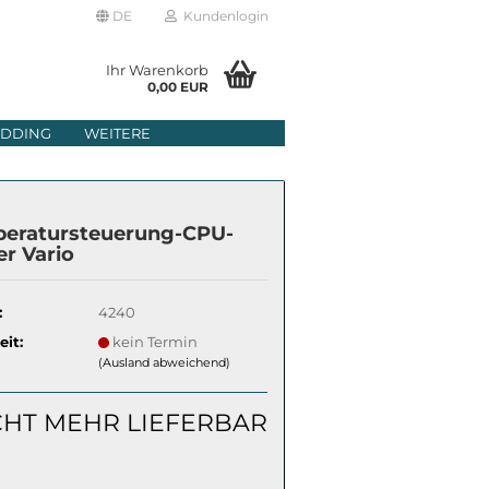
DE
Kundenlogin
Ihr Warenkorb
0,00 EUR
il
DDING
WEITERE
wort
eratursteuerung-CPU-
er Vario
:
4240
erstellen
eit:
kein Termin
rt vergessen?
(Ausland abweichend)
CHT MEHR LIEFERBAR