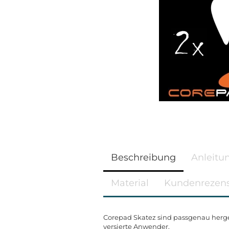
Beschreibung
Anleitu
Material
Kundenrezen
Corepad Skatez sind passgenau herge
versierte Anwender.