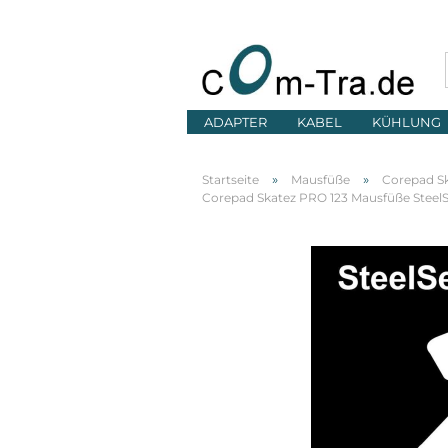
ADAPTER
KABEL
KÜHLUNG
»
»
Startseite
Mausfüße
Corepad S
Corepad Skatez PRO 123 Mausfüße SteelSe