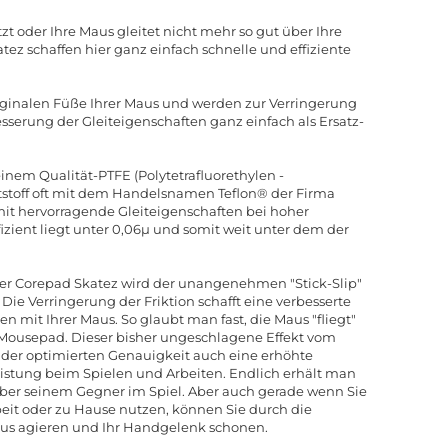
t oder Ihre Maus gleitet nicht mehr so gut über Ihre
z schaffen hier ganz einfach schnelle und effiziente
riginalen Füße Ihrer Maus und werden zur Verringerung
serung der Gleiteigenschaften ganz einfach als Ersatz-
nem Qualität-PTFE (Polytetrafluorethylen -
stoff oft mit dem Handelsnamen Teflon® der Firma
t hervorragende Gleiteigenschaften bei hoher
izient liegt unter 0,06µ und somit weit unter dem der
der Corepad Skatez wird der unangenehmen "Stick-Slip"
 Die Verringerung der Friktion schafft eine verbesserte
 mit Ihrer Maus. So glaubt man fast, die Maus "fliegt"
Mousepad. Dieser bisher ungeschlagene Effekt vom
er optimierten Genauigkeit auch eine erhöhte
stung beim Spielen und Arbeiten. Endlich erhält man
ber seinem Gegner im Spiel. Aber auch gerade wenn Sie
eit oder zu Hause nutzen, können Sie durch die
Maus agieren und Ihr Handgelenk schonen.