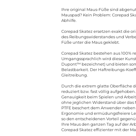
Ihre original Maus-Füße sind abgenutz
Mauspad? Kein Problem: Corepad Skate
Abhilfe.
Corepad Skatez ersetzen exakt die o
des Reibungswiderstandes und Verbes
Füße unter die Maus geklebt.
Corepad Skatez bestehen aus 100% rei
Umgangssprachlich wird dieser Kunst
Dupont™ bezeichnet) und bieten somi
Belastbarkeit. Der Haftreibungs-Koeff
Gleitreibung.
Durch die extrem glatte Oberfläche 
reduziert bzw. fast völlig aufgehoben.
Genauigkeit beim Spielen und Arbeiten
ohne jeglichen Widerstand über das 
PTFE beschert dem Anwender neben d
Ergonomie und ermüdungsfreiere Lei
so den entscheidenen Vorteil gegenü
Ihre Maus den ganzen Tag auf der Arb
Corepad Skatez effizienter mit der 