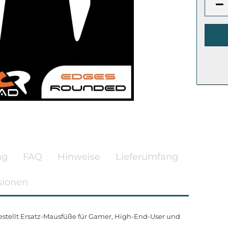
ng
FAQ
Hinweise
Lieferumfang
sionen
stellt Ersatz-Mausfüße für Gamer, High-End-User und