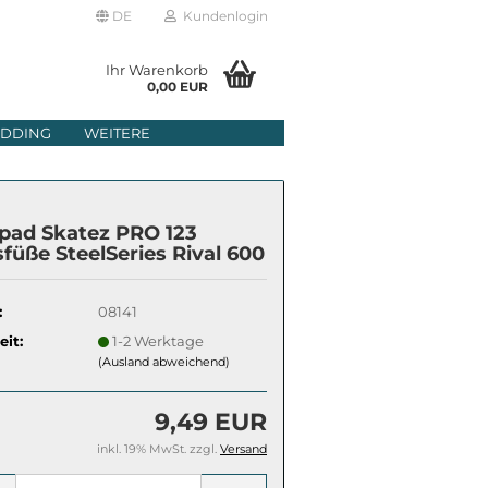
DE
Kundenlogin
Ihr Warenkorb
0,00 EUR
il
DDING
WEITERE
wort
pad Skatez PRO 123
füße SteelSeries Rival 600
:
08141
erstellen
eit:
1-2 Werktage
rt vergessen?
(Ausland abweichend)
9,49 EUR
inkl. 19% MwSt. zzgl.
Versand