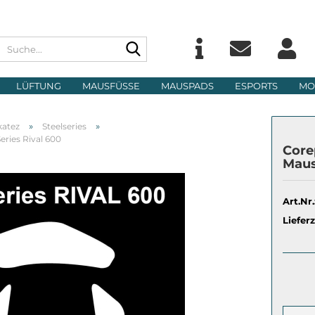
Suche...
Sprache auswählen
E-Ma
LÜFTUNG
MAUSFÜSSE
MAUSPADS
ESPORTS
MO
Lieferland
Pass
»
»
katez
Steelseries
ries Rival 600
Core
Maus
Art.Nr.
Konto 
Lieferz
Passwo