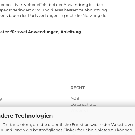
der positiver Nebeneffekt bei der Anwendung ist, dass
spads verringert wird und dieses besser vor Abnutzung
bensdauer des Pads verlängert - sprich die Nutzung der
atez für zwei Anwendungen, Anleitung
RECHT
g
AGB
Datenschutz
Widerruf
ndere Technologien
 Drittanbietern, um die ordentliche Funktionsweise der Website zu
en und Ihnen ein bestmögliches Einkaufserlebnis bieten zu können.
© 2016-2026 Com-Tra.de | Alle Rechte vorbehalten