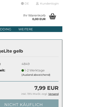
DE
Kundenlogin
Ihr Warenkorb
0,00 EUR
il
DDING
WEITERE
wort
eLite gelb
:
4849
erstellen
eit:
1-2 Werktage
(Ausland abweichend)
rt vergessen?
7,99 EUR
inkl. 19% MwSt. zzgl.
Versand