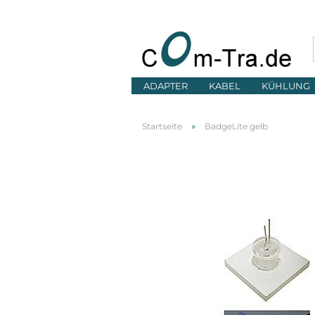
ADAPTER
KABEL
KÜHLUNG
»
Startseite
BadgeLite gelb