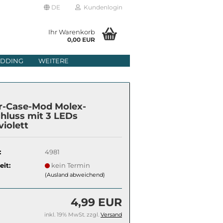
DE
Kundenlogin
Ihr Warenkorb
0,00 EUR
il
DDING
WEITERE
wort
r-Case-Mod Molex-
hluss mit 3 LEDs
violett
erstellen
:
4981
rt vergessen?
eit:
kein Termin
(Ausland abweichend)
4,99 EUR
inkl. 19% MwSt. zzgl.
Versand