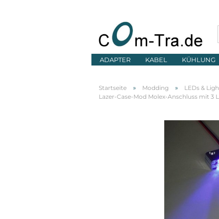
ADAPTER
KABEL
KÜHLUNG
»
»
Startseite
Modding
LEDs & Ligh
Lazer-Case-Mod Molex-Anschluss mit 3 LE