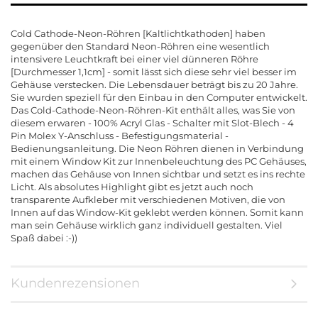
Cold Cathode-Neon-Röhren [Kaltlichtkathoden] haben
gegenüber den Standard Neon-Röhren eine wesentlich
intensivere Leuchtkraft bei einer viel dünneren Röhre
[Durchmesser 1,1cm] - somit lässt sich diese sehr viel besser im
Gehäuse verstecken. Die Lebensdauer beträgt bis zu 20 Jahre.
Sie wurden speziell für den Einbau in den Computer entwickelt.
Das Cold-Cathode-Neon-Röhren-Kit enthält alles, was Sie von
diesem erwaren - 100% Acryl Glas - Schalter mit Slot-Blech - 4
Pin Molex Y-Anschluss - Befestigungsmaterial -
Bedienungsanleitung. Die Neon Röhren dienen in Verbindung
mit einem Window Kit zur Innenbeleuchtung des PC Gehäuses,
machen das Gehäuse von Innen sichtbar und setzt es ins rechte
Licht. Als absolutes Highlight gibt es jetzt auch noch
transparente Aufkleber mit verschiedenen Motiven, die von
Innen auf das Window-Kit geklebt werden können. Somit kann
man sein Gehäuse wirklich ganz individuell gestalten. Viel
Spaß dabei :-))
Kundenrezensionen