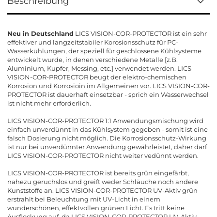
Beschreibung
Neu in Deutschland
LICS VISION-COR-PROTECTOR ist ein sehr
effektiver und langzeitstabiler Korosionsschutz für PC-
Wasserkühlungen, der speziell für geschlossene Kühlsysteme
entwickelt wurde, in denen verschiedene Metalle [z.B.
Aluminium, Kupfer, Messing, etc.] verwendet werden. LICS
VISION-COR-PROTECTOR beugt der elektro-chemischen
Korrosion und Korrosioin im Allgemeinen vor. LICS VISION-COR-
PROTECTOR ist dauerhaft einsetzbar - sprich ein Wasserwechsel
ist nicht mehr erforderlich.
LICS VISION-COR-PROTECTOR 1:1 Anwendungsmischung wird
einfach unverdünnt in das Kühlsystem gegeben - somit ist eine
falsch Dosierung nicht möglich. Die Korrosionsschutz-Wirkung
ist nur bei unverdünnter Anwendung gewährleistet, daher darf
LICS VISION-COR-PROTECTOR nicht weiter vedünnt werden.
LICS VISION-COR-PROTECTOR ist bereits grün eingefärbt,
nahezu geruchslos und greift weder Schläuche noch andere
Kunststoffe an. LICS VISION-COR-PROTECTOR UV-Aktiv grün
erstrahlt bei Beleuchtung mit UV-Licht in einem
wunderschönen, effektvollen grünen Licht. Es tritt keine
Ausflockung auf, da LICS VISION-COR-PROTECTOR UV-Aktiv