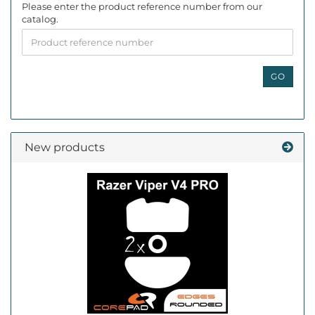
PLEASE
Please enter the product reference number from our
ENTER
catalog.
THE
PRODUCT
REFERENCE
NUMBER
GO
FROM
OUR
CATALOG.
New products