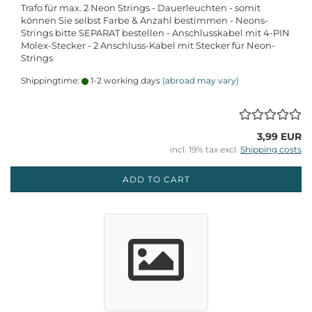
Trafo für max. 2 Neon Strings - Dauerleuchten - somit
können Sie selbst Farbe & Anzahl bestimmen - Neons-
Strings bitte SEPARAT bestellen - Anschlusskabel mit 4-PIN
Molex-Stecker - 2 Anschluss-Kabel mit Stecker für Neon-
Strings
Shippingtime:
1-2 working days
(abroad may vary)
3,99 EUR
incl. 19% tax excl.
Shipping costs
ADD TO CART