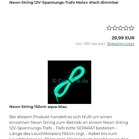
Neon-String 12V-Spannungs-Trafo Molex 4fach dimmbar
29,99 EUR
incl. 19% tax excl.
Shipping costs
Neon-String 150cm aqua-blau
Bei diesem Produkt handelt es sich NUR um einen
einzelnen Neon String zum Betrieb an einem Neon-Srting
12V-Spannungs-Trafo - Trafo bitte SEPARAT bestellen -
Länge des Leuchtkörpers 150cm zzgl. - Kabel bis zum