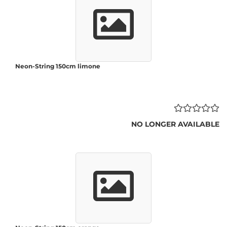
Neon-String 150cm limone
NO LONGER AVAILABLE