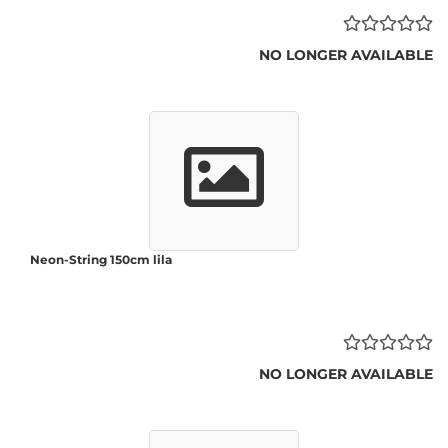
NO LONGER AVAILABLE
Neon-String 150cm lila
NO LONGER AVAILABLE