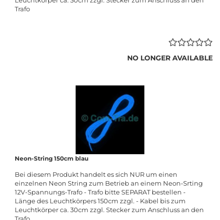
Leuchtkörper ca. 30cm zzgl. Stecker zum Anschluss an den
Trafo
NO LONGER AVAILABLE
Neon-String 150cm blau
Bei diesem Produkt handelt es sich NUR um einen
einzelnen Neon String zum Betrieb an einem Neon-Srting
12V-Spannungs-Trafo - Trafo bitte SEPARAT bestellen -
Länge des Leuchtkörpers 150cm zzgl. - Kabel bis zum
Leuchtkörper ca. 30cm zzgl. Stecker zum Anschluss an den
Trafo