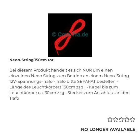
Neon-String 150cm rot
Bei diesem Produkt handelt es sich NUR um einen
einzelnen Neon String zum Betrieb an einem Neon-Srting
12V-Spannungs-Trafo - Trafo bitte SEPARAT bestellen -
Länge des Leuchtkörpers 150cm zzgl. - Kabel bis zum
Leuchtkörper ca. 30cm zzgl. Stecker zum Anschluss an den
Trafo
NO LONGER AVAILABLE