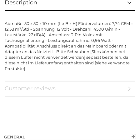
Description
Abmaße: 50 x 50 x 10 mm (L x B x H) Fördervolumen: 7,74 CFM =
12,58 m³/Std - Spannung: 12 Volt - Drehzahl: 4500 U/min -
Lautstärke: 27 dB(A) - Anschluss: 3-Pin Molex mit
Tachosignalleitung - Leistungsaufnahme: 0,96 Watt -
Kompatibilität: Anschluss direkt an das Mainboard oder mit
Adapter an das Netzteil - Bitte Schrauben [Slics können bei
diesem Lüfter nicht verwendet werden] separat bestellen, da
diese nicht im Lieferumfang enthalten sind [siehe verwandte
Produkte]
Customer reviews
GENERAL