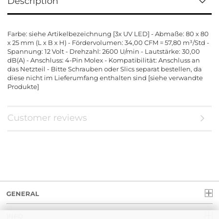
Description
Farbe: siehe Artikelbezeichnung [3x UV LED] - Abmaße: 80 x 80
x 25 mm (L x B x H) - Fördervolumen: 34,00 CFM = 57,80 m³/Std -
Spannung: 12 Volt - Drehzahl: 2600 U/min - Lautstärke: 30,00
dB(A) - Anschluss: 4-Pin Molex - Kompatibilität: Anschluss an
das Netzteil - Bitte Schrauben oder Slics separat bestellen, da
diese nicht im Lieferumfang enthalten sind [siehe verwandte
Produkte]
Customer reviews
GENERAL
INFO