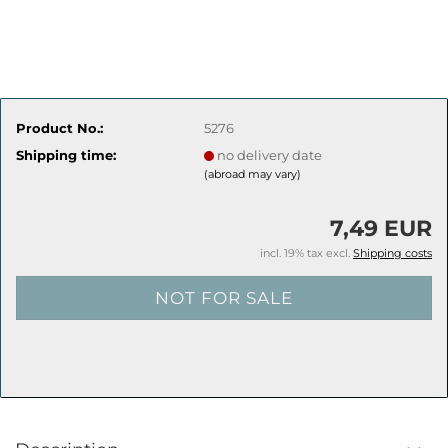
Product No.:
5276
Shipping time:
no delivery date
(abroad may vary)
7,49 EUR
incl. 19% tax excl.
Shipping costs