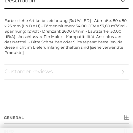
Description
Farbe: siehe Artikelbezeichnung [3x UV LED] - Abmaße: 80 x 80
x 25 mm (L x B x H) - Fördervolumen: 34,00 CFM = 57,80 m³/Std -
Spannung: 12 Volt - Drehzahl: 2600 U/min - Lautstärke: 30,00
dB(A) - Anschluss: 4-Pin Molex - Kompatibilität: Anschluss an
das Netzteil - Bitte Schrauben oder Slics separat bestellen, da
diese nicht im Lieferumfang enthalten sind [siehe verwandte
Produkte]
Customer reviews
GENERAL
INFO