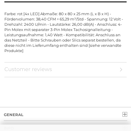
Farbe: rot [4x LED] Abmaße: 80 x 80 x 25 mm (L x B x H) -
Fördervolumen: 38,40 CFM = 65,29 m³/Std - Spannung: 12 Volt -
Drehzahl: 2400 U/min - Lautstärke: 26,00 dB(A) - Anschluss: 4-
Pin Molex mit separater 3-Pin Molex Tachosignalleitung -
Leistungsaufnahme: 1,40 Watt - Kompatibilität: Anschluss an
das Netzteil - Bitte Schrauben oder Slics separat bestellen, da
diese nicht im Lieferumfang enthalten sind [siehe verwandte
Produkte]
Customer reviews
GENERAL
INFO