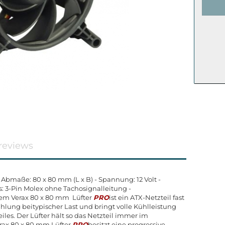
reviews
- Abmaße: 80 x 80 mm (L x B) - Spannung: 12 Volt -
: 3-Pin Molex ohne Tachosignalleitung -
dem Verax 80 x 80 mm Lüfter
PRO
ist ein ATX-Netzteil fast
ühlung beitypischer Last und bringt volle Kühlleistung
les. Der Lüfter hält so das Netzteil immer im
rax 80 x 80 mm Lüfter
PRO
besitzt eine progressive