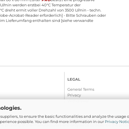
U/min werden erstbei 40°C Temperatur der
C dreht ermit voller Drehzahl von 3500 U/min - techn.
obe-Acrobat-Reader erforderlich] - Bitte Schrauben oder
ht im Lieferumfang enthalten sind [siehe verwandte
LEGAL
General Terms
Privacy
Withdrawal
ologies.
suppliers, to ensure the basic functionalities and analyze the usage o
© 2016-2026 Com-Tra.de | All rights reserved
xperience possible. You can find more information in our
Privacy Noti
e property of the manufacturers and only serve to describe the produc