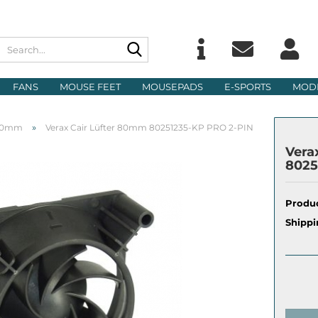
Search...
Change langu
E
FANS
MOUSE FEET
MOUSEPADS
E-SPORTS
MOD
Delivery count
P
»
80mm
Verax Cair Lüfter 80mm 80251235-KP PRO 2-PIN
Vera
8025
Produc
Cre
Shippi
For