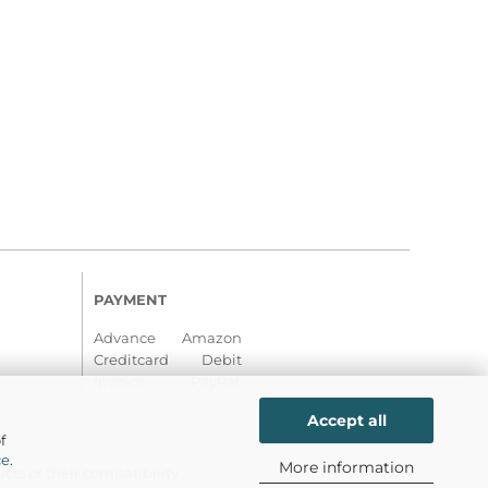
PAYMENT
Advance Amazon
Creditcard Debit
Invoice PayPal
Accept all
f
ce
.
More information
ts or their compatibility