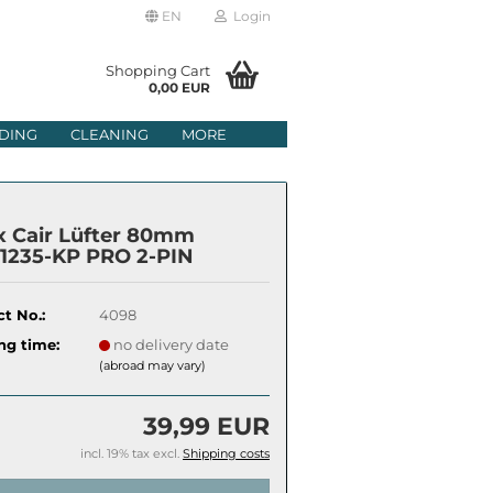
EN
Login
age
Shopping Cart
0,00 EUR
mail
DING
CLEANING
MORE
ry
assword
x Cair Lüfter 80mm
1235-KP PRO 2-PIN
t No.:
4098
ate a new account
ng time:
no delivery date
got password?
(abroad may vary)
39,99 EUR
incl. 19% tax excl.
Shipping costs