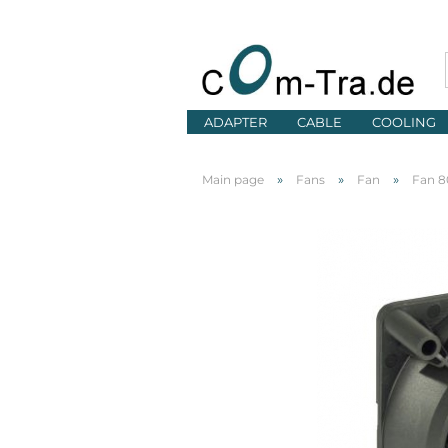
ADAPTER
CABLE
COOLING
»
»
»
Main page
Fans
Fan
Fan 