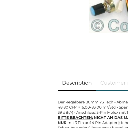
Description
Customer 
Der Regalbare 80mm YS Tech - Abmaße:
48,80 CFM =16,00-83,00 m³/Std - Spann
39 dB(A) - Anschluss: 3-Pin Molex mit
BITTE BEACHTEN:
NICHT AN DAS 
NUR
mit 3 Pin auf 4 Pin Adapter [si
Schrauben oder Slics separat bestelle