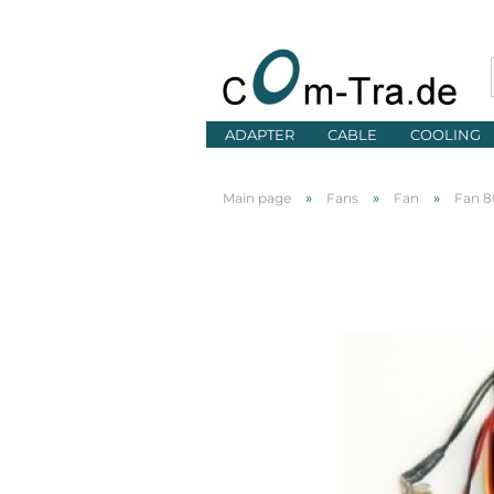
ADAPTER
CABLE
COOLING
»
»
»
Main page
Fans
Fan
Fan 