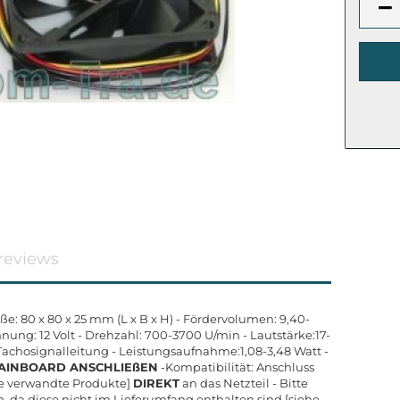
reviews
 80 x 80 x 25 mm (L x B x H) - Fördervolumen: 9,40-
ung: 12 Volt - Drehzahl: 700-3700 U/min - Lautstärke:17-
 Tachosignalleitung - Leistungsaufnahme:1,08-3,48 Watt -
MAINBOARD ANSCHLIEßEN
-Kompatibilität: Anschluss
ehe verwandte Produkte]
DIREKT
an das Netzteil - Bitte
n, da diese nicht im Lieferumfang enthalten sind [siehe