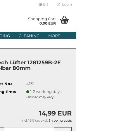
EN
Login
age
Shopping Cart
0,00 EUR
mail
DING
CLEANING
MORE
ry
assword
ech Lüfter 1281259B-2F
elbar 80mm
t No.:
4131
ate a new account
ng time:
1-2 working days
got password?
(abroad may vary)
14,99 EUR
incl. 19% tax excl.
Shipping costs