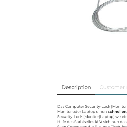
Description
Customer 
Das Computer Security-Lock [Monitor|L
Monitor oder Laptop einen
schnellen
Security-Lock [Monitor|Laptop] wir e
Hilfe des Stahlseiles läßt sich nun 
fixen Gegenstand, z.B. einen Tisch, f