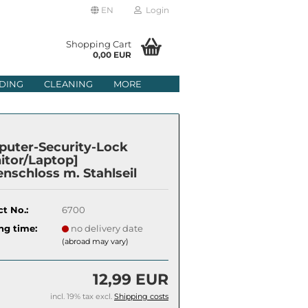
EN
Login
age
Shopping Cart
0,00 EUR
mail
DING
CLEANING
MORE
ry
assword
uter-Security-Lock
itor/Laptop]
enschloss m. Stahlseil
ate a new account
t No.:
6700
got password?
ng time:
no delivery date
(abroad may vary)
12,99 EUR
incl. 19% tax excl.
Shipping costs