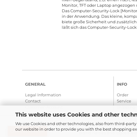
Monitor, TFT oder Laptop angezogen u
Das Computer-Security-Lock [Monitor|L
in der Anwendung. Das kleine, kompak
biete große Sicherheit und zusätzli
läßt sich das Computer-Security-Lock
GENERAL
INFO
Legal Information
Order
Contact
Service
Customer-Account
Shipping
This website uses Cookies and other techn
We use Cookies and other technologies, also from third-party 
our website in order to provide you with the best shopping e
CANCEL ORDER
Brand names and logos are th