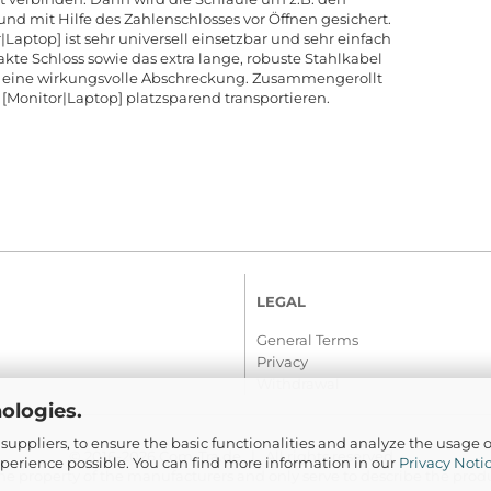
nd mit Hilfe des Zahlenschlosses vor Öffnen gesichert.
aptop] ist sehr universell einsetzbar und sehr einfach
te Schloss sowie das extra lange, robuste Stahlkabel
ch eine wirkungsvolle Abschreckung. Zusammengerollt
 [Monitor|Laptop] platzsparend transportieren.
LEGAL
General Terms
Privacy
Withdrawal
ologies.
suppliers, to ensure the basic functionalities and analyze the usage o
© 2016-2026 Com-Tra.de | All rights reserved
xperience possible. You can find more information in our
Privacy Noti
e property of the manufacturers and only serve to describe the produc