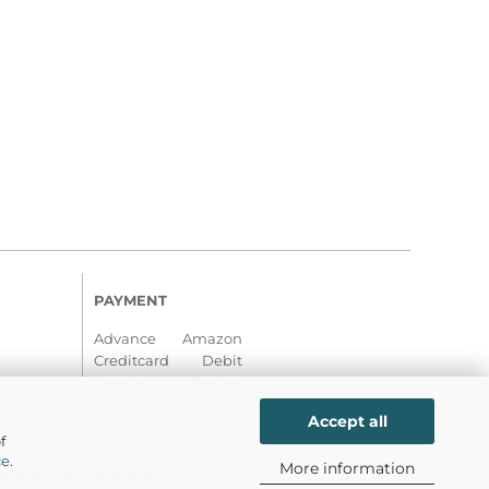
PAYMENT
Advance Amazon
Creditcard Debit
Invoice PayPal
Accept all
f
ce
.
More information
ts or their compatibility