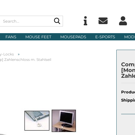
Search...
Change langu
E
FANS
MOUSE FEET
MOUSEPADS
E-SPORTS
MOD
Delivery count
P
»
y-Locks
 Zahlenschloss m. Stahlseil
Comp
[Mon
Zahl
Cre
Produc
For
Shippi