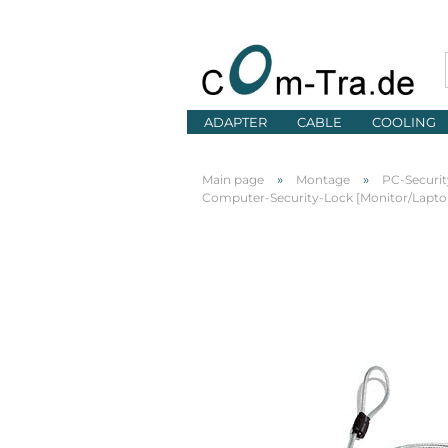
ADAPTER
CABLE
COOLING
»
»
Main page
Montage
PC-Securit
Computer-Security-Lock [Monitor/Laptop]