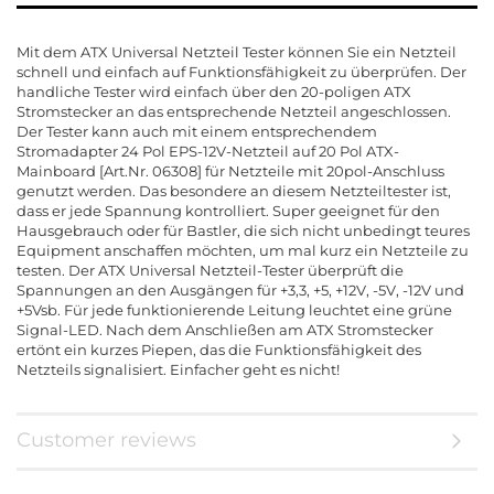
Mit dem ATX Universal Netzteil Tester können Sie ein Netzteil
schnell und einfach auf Funktionsfähigkeit zu überprüfen. Der
handliche Tester wird einfach über den 20-poligen ATX
Stromstecker an das entsprechende Netzteil angeschlossen.
Der Tester kann auch mit einem entsprechendem
Stromadapter 24 Pol EPS-12V-Netzteil auf 20 Pol ATX-
Mainboard [Art.Nr. 06308] für Netzteile mit 20pol-Anschluss
genutzt werden. Das besondere an diesem Netzteiltester ist,
dass er jede Spannung kontrolliert. Super geeignet für den
Hausgebrauch oder für Bastler, die sich nicht unbedingt teures
Equipment anschaffen möchten, um mal kurz ein Netzteile zu
testen. Der ATX Universal Netzteil-Tester überprüft die
Spannungen an den Ausgängen für +3,3, +5, +12V, -5V, -12V und
+5Vsb. Für jede funktionierende Leitung leuchtet eine grüne
Signal-LED. Nach dem Anschließen am ATX Stromstecker
ertönt ein kurzes Piepen, das die Funktionsfähigkeit des
Netzteils signalisiert. Einfacher geht es nicht!
Customer reviews