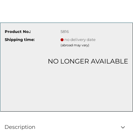
Product No.:
5816
Shipping time:
no delivery date
(abroad may vary)
NO LONGER AVAILABLE
Description