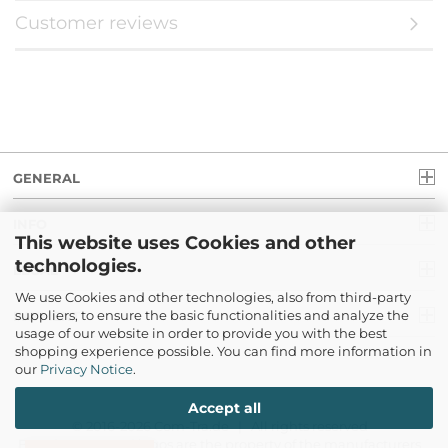
Customer reviews
GENERAL
INFO
This website uses Cookies and other
technologies.
LEGAL
We use Cookies and other technologies, also from third-party
suppliers, to ensure the basic functionalities and analyze the
PAYMENT
usage of our website in order to provide you with the best
shopping experience possible. You can find more information in
our
Privacy Notice
.
Accept all
© 2016-2026 Com-Tra.de | All rights reserved
Brand names and logos are the property of the manufacturers