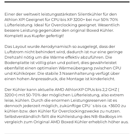
Einer der weltweit leistungsstärksten Silentkühler für den
Athlon XP! Geeignet für CPU bis XP 3200+ bei nur 50% 70%
Lüfterleistung. Ideal für Overclocking geeignet. Wesentlich
bessere Leistung gegenüber den original Boxed Kühler.
Komplett aus Kupfer gefertigt!
Das Layout wurde Aerodynamisch so ausgelegt, dass der
Luftstrom nicht behindert wird, dadurch ist nur eine geringe
Drehzahl nötig um die Wärme effektiv abzuführen. Die
Bodenplatte ist völlig plan und poliert, dies gewährleistet
ebenfallst einen optimalen Wärmeübergang zwischen CPU
und Kühlkörper. Die stabile 3 Nasenhalterung verfügt über
einen hohen Anpressdruck, die Montage ist kinderleicht.
Der Kühler kann aktuelle AMD AthlonXP CPUs bis 2,2 GHZ (
3200+) mit 50-70% der möglichen Lüfterleistung, also extrem
leise, kühlen. Durch die enormen Leistungsreserven ist es
dennoch jederzeit möglich, zukünftige CPU´s bis ca. +3600 zu
kühlen bzw. den Kühler für Overclockingzwecke zu nutzen.
Selbstverständlich fällt die Kühlleistung des NB-Badboys im
vergleich zum Original AMD Boxed Kühler erheblich höher aus.