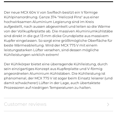
Der neue MCX 604 V von Swiftech besitzt ein V förmige
Kühlpinanordnung. Ganze 374 "Helicoid Pins" aus einer
hochwirksamen Aluminium Legierung sind im Kreis
aufgestellt, nach aussen abgewinkelt und leiten so die Wärme
von der Vollkupferplatte ab. Die massiven Aluminiumkühlstäbe
sind direkt in die gut 13 mm dicke Grundplatte aus massivem
Kupfer eingelassen. So sorgt eine größtmögliche Oberfläche für
beste Wärmeableitung. Wird der MCX 775 V mit einem
leistungsstarken Lüfter versehen, sind dessen mögliche
Kühlleistungen wirklich extrem!
Der Kühlkörper bietet eine überragende Kühlleistung, durch
sein einzigartiges Konzept aus Kupferplatte und V-förmig
angeordneten Aluminium Kühlstäben. Die Kühlleistung ist
phänomenal, der MCX 775 V ist sogar beim Einsatz leiserer (und
damit schwächerer) Lüfter in der Lage, auch übertaktete
Prozessoren auf niedrigen Temperaturen zu halten.
Customer reviews