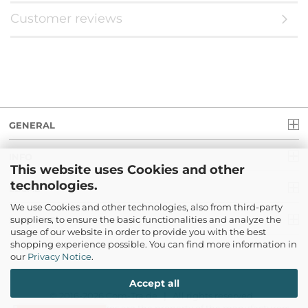
Customer reviews
GENERAL
INFO
This website uses Cookies and other
technologies.
LEGAL
We use Cookies and other technologies, also from third-party
suppliers, to ensure the basic functionalities and analyze the
PAYMENT
usage of our website in order to provide you with the best
shopping experience possible. You can find more information in
our
Privacy Notice
.
Accept all
© 2016-2026 Com-Tra.de | All rights reserved