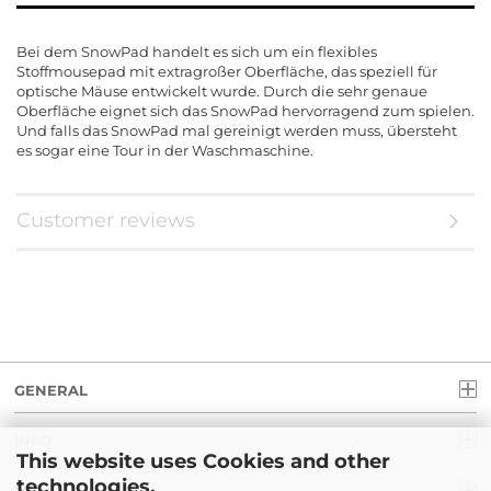
Bei dem SnowPad handelt es sich um ein flexibles
Stoffmousepad mit extragroßer Oberfläche, das speziell für
optische Mäuse entwickelt wurde. Durch die sehr genaue
Oberfläche eignet sich das SnowPad hervorragend zum spielen.
Und falls das SnowPad mal gereinigt werden muss, übersteht
es sogar eine Tour in der Waschmaschine.
Customer reviews
GENERAL
INFO
This website uses Cookies and other
technologies.