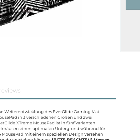
reviews
ine Weiterentwicklung des EverGlide Gaming Mat.
 MousePad in 3 verschiedenen Größen und zwei
verGlide XTreme MousePad ist in fünf Varianten
ugelmäusen einen optimalen Untergrund während für
e MousePad mit einem speziellen Design versehen
r mehr entstehen können.
[BITTE BEACHTEN] Messen