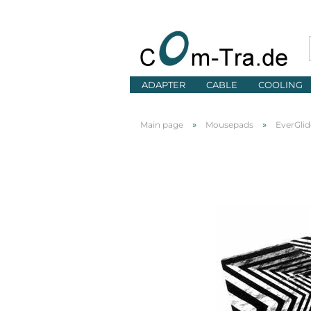
ADAPTER
CABLE
COOLING
»
»
Main page
Mousepads
EverGlid