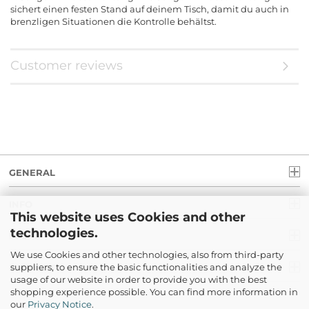
sichert einen festen Stand auf deinem Tisch, damit du auch in
brenzligen Situationen die Kontrolle behältst.
Customer reviews
GENERAL
INFO
This website uses Cookies and other
technologies.
LEGAL
We use Cookies and other technologies, also from third-party
suppliers, to ensure the basic functionalities and analyze the
PAYMENT
usage of our website in order to provide you with the best
shopping experience possible. You can find more information in
our
Privacy Notice
.