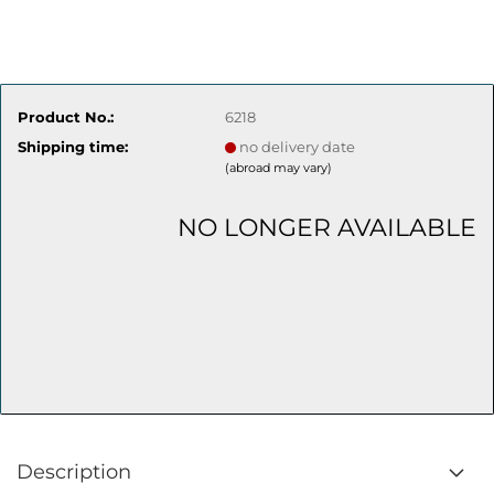
Product No.:
6218
Shipping time:
no delivery date
(abroad may vary)
NO LONGER AVAILABLE
Description