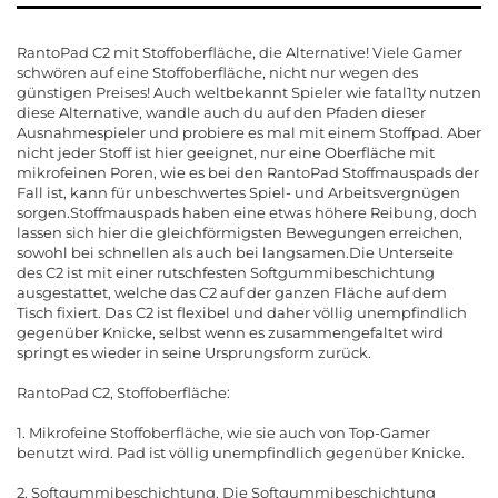
RantoPad C2 mit Stoffoberfläche, die Alternative! Viele Gamer
schwören auf eine Stoffoberfläche, nicht nur wegen des
günstigen Preises! Auch weltbekannt Spieler wie fatal1ty nutzen
diese Alternative, wandle auch du auf den Pfaden dieser
Ausnahmespieler und probiere es mal mit einem Stoffpad. Aber
nicht jeder Stoff ist hier geeignet, nur eine Oberfläche mit
mikrofeinen Poren, wie es bei den RantoPad Stoffmauspads der
Fall ist, kann für unbeschwertes Spiel- und Arbeitsvergnügen
sorgen.Stoffmauspads haben eine etwas höhere Reibung, doch
lassen sich hier die gleichförmigsten Bewegungen erreichen,
sowohl bei schnellen als auch bei langsamen.Die Unterseite
des C2 ist mit einer rutschfesten Softgummibeschichtung
ausgestattet, welche das C2 auf der ganzen Fläche auf dem
Tisch fixiert. Das C2 ist flexibel und daher völlig unempfindlich
gegenüber Knicke, selbst wenn es zusammengefaltet wird
springt es wieder in seine Ursprungsform zurück.
RantoPad C2, Stoffoberfläche:
1. Mikrofeine Stoffoberfläche, wie sie auch von Top-Gamer
benutzt wird. Pad ist völlig unempfindlich gegenüber Knicke.
2. Softgummibeschichtung. Die Softgummibeschichtung