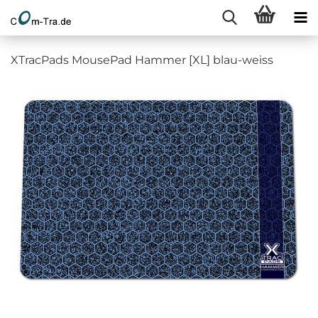
XTracPads MousePad Hammer [XL] blau-weiss