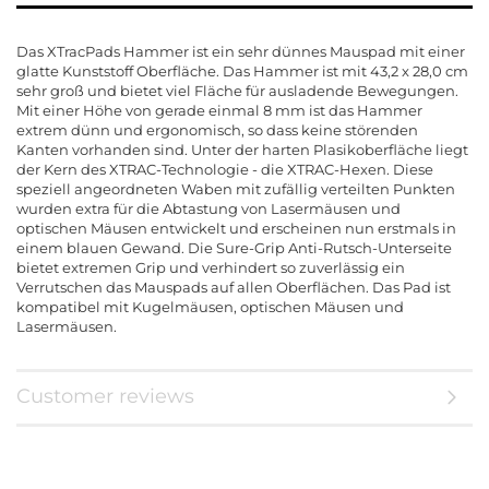
Das XTracPads Hammer ist ein sehr dünnes Mauspad mit einer
glatte Kunststoff Oberfläche. Das Hammer ist mit 43,2 x 28,0 cm
sehr groß und bietet viel Fläche für ausladende Bewegungen.
Mit einer Höhe von gerade einmal 8 mm ist das Hammer
extrem dünn und ergonomisch, so dass keine störenden
Kanten vorhanden sind. Unter der harten Plasikoberfläche liegt
der Kern des XTRAC-Technologie - die XTRAC-Hexen. Diese
speziell angeordneten Waben mit zufällig verteilten Punkten
wurden extra für die Abtastung von Lasermäusen und
optischen Mäusen entwickelt und erscheinen nun erstmals in
einem blauen Gewand. Die Sure-Grip Anti-Rutsch-Unterseite
bietet extremen Grip und verhindert so zuverlässig ein
Verrutschen das Mauspads auf allen Oberflächen. Das Pad ist
kompatibel mit Kugelmäusen, optischen Mäusen und
Lasermäusen.
Customer reviews